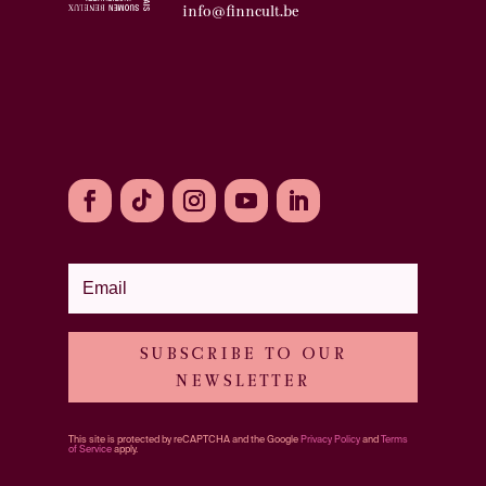
info@finncult.be
SUBSCRIBE TO OUR
NEWSLETTER
This site is protected by reCAPTCHA and the Google
Privacy Policy
and
Terms
of Service
apply.