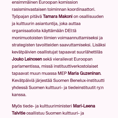
ensimmäinen Euroopan komission
rasisminvastaisen toiminnan koordinaattori.
Työpajan pitävä
Tamara Makoni
on osallisuuden
ja kulttuurin asiantuntija, joka auttaa
organisaatioita käyttämään DEI:tä
monimuotoisten tiimien voimaannuttamiseksi ja
strategisten tavoitteiden saavuttamiseksi. Lisäksi
kevätpäivien osallistujat tapaavat suurlähettiläs
Jouko Leinosen
sekä vierailevat Euroopan
parlamentissa, missä instituuttiverkostolaiset
tapaavat muun muassa MEP
Maria Guzeninan
.
Kevätpäiviä järjestää Suomen Benelux-instituutti
yhdessä Suomen kulttuuri- ja tiedeinstituutit ry:n
kanssa.
Myös tiede- ja kulttuuriministeri
Mari-Leena
Talvitie
osallistuu Suomen kulttuuri- ja