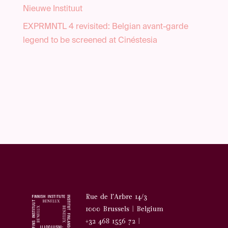
Nieuwe Instituut
EXPRMNTL 4 revisited: Belgian avant-garde
legend to be screened at Cinéstesia
Rue de l’Arbre 14/3
1000 Brussels | Belgium
+32 468 1556 72 |