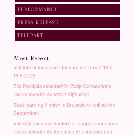
PERFORMANCE
PRESS RELEASE
TELEPART
Most Recent
Institute office closed for summer break: 18.7–
16.8.2026
Ella Prokkola selected for Zoöp Connections
residency with Kunstfort Vijfhuizen
Start learning Finnish in Brussels or online this
September!
Vilma Vanhanen selected for Zoöp Connections
residency with Buitenplaats Brienenoord and